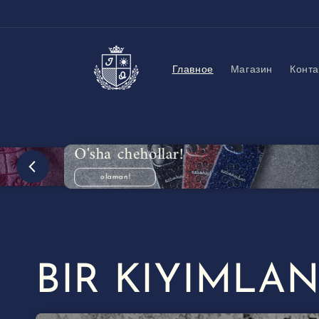
Перейти
к
контенту
Главное
Магазин
Конта
O'sha chehollar!
olaman!
BIR KIYIMLAN