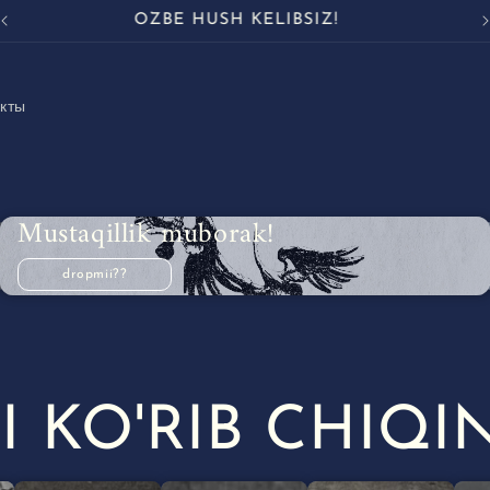
OZBE HUSH KELIBSIZ!
кты
Mustaqillik muborak!
J
dropmii??
I KO'RIB CHIQI