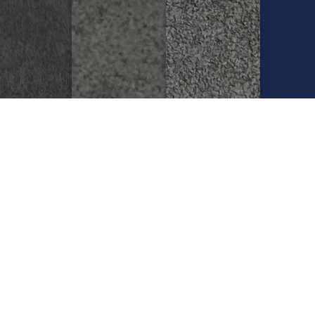
SUMKALAR/CУМКИ
BOSH KIYIMLARI