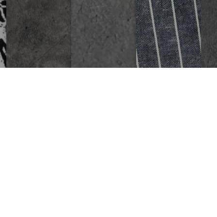
SVITSHOTLAR/СВИТШОТЫ
FUTBOLKALAR/ФУТБОЛКИ
PASTGI KIYIMLAR